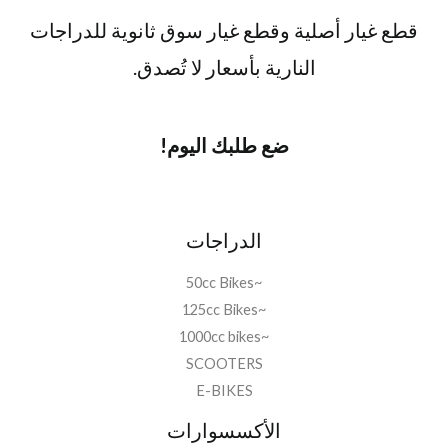
ي
ي
9
0
قطع غيار أصلية وقطع غيار سوق ثانوية للدراجات
ه
ه
,
5
و
و
0
0
النارية بأسعار لا تُصدق.
:
:
0
,
د
د
.
0
.
.
0
م
م
.
ضع طلبك اليوم!
.
.
8
1
9
.
الدراجات
9
0
,
5
~50cc Bikes
0
0
0
,
~125cc Bikes
.
0
~1000cc bikes
0
SCOOTERS
.
E-BIKES
الأكسسوارات