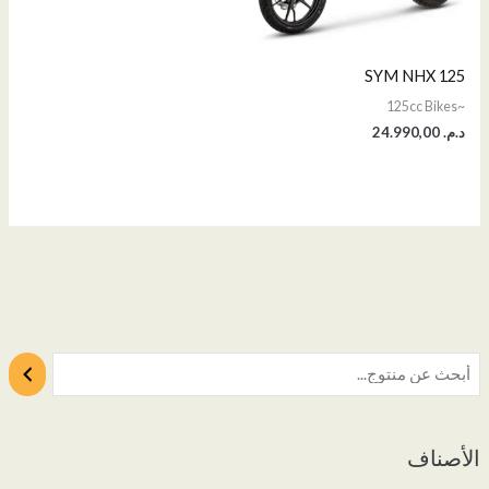
SYM NHX 125
~125cc Bikes
د.م.
24.990,00
الأصناف