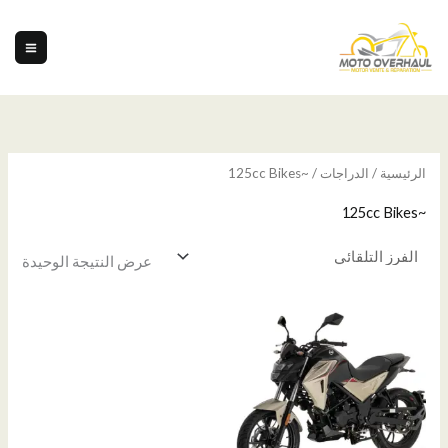
لتخطي
حو
لمحتوى
الرئيسية
/
الدراجات
/ ~125cc Bikes
~125cc Bikes
عرض النتيجة الوحيدة